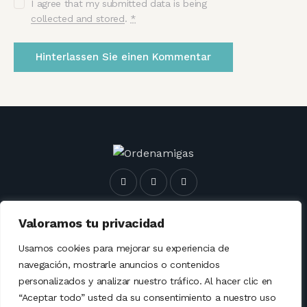
I agree that my submitted data is being
collected and stored
.
*
Rechtshinw
Cookie-Richtlinie
Valoramos tu privacidad
Datenschutzbestimmungen
Usamos cookies para mejorar su experiencia de
navegación, mostrarle anuncios o contenidos
personalizados y analizar nuestro tráfico. Al hacer clic en
“Aceptar todo” usted da su consentimiento a nuestro uso