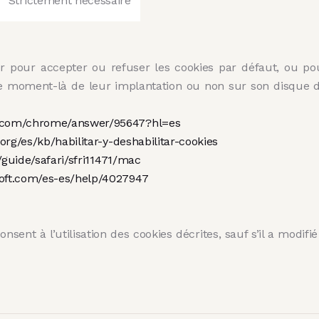
Strictement nécessaire
ur pour accepter ou refuser les cookies par défaut, ou po
 moment-là de leur implantation ou non sur son disque dur
le.com/chrome/answer/95647?hl=es
.org/es/kb/habilitar-y-deshabilitar-cookies
/guide/safari/sfri11471/mac
soft.com/es-es/help/4027947
onsent à l’utilisation des cookies décrites, sauf s’il a modi