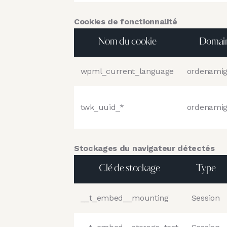
Cookies de fonctionnalité
Nom du cookie
Domai
wpml_current_language
ordenamig
twk_uuid_*
ordenamig
Stockages du navigateur détectés
Clé de stockage
Type
__t_embed__mounting
Session