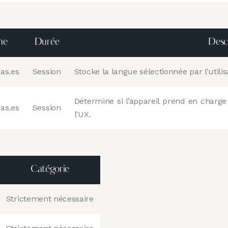
ne
Durée
Desc
as.es
Session
Stocke la langue sélectionnée par l’utilis
Détermine si l’appareil prend en charg
as.es
Session
l’UX.
Catégorie
Strictement nécessaire